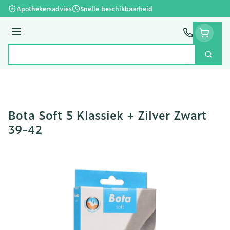
Ga naar de inhoud
Apothekersadvies
Snelle beschikbaarheid
Menu
Zoek
Product, merk, categorie...
Bota Soft 5 Klassiek + Zilver Zwart
39-42