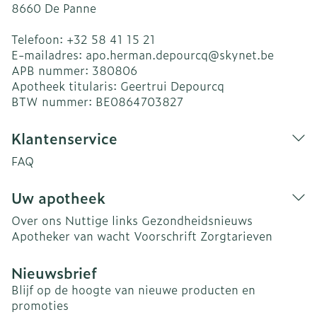
8660
De Panne
Telefoon:
+32 58 41 15 21
E-mailadres:
apo.herman.depourcq@
skynet.be
APB nummer:
380806
Apotheek titularis:
Geertrui Depourcq
BTW nummer:
BE0864703827
Klantenservice
FAQ
Uw apotheek
Over ons
Nuttige links
Gezondheidsnieuws
Apotheker van wacht
Voorschrift
Zorgtarieven
Nieuwsbrief
Blijf op de hoogte van nieuwe producten en
promoties