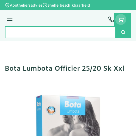
Ga naar de inhoud
Apothekersadvies
Snelle beschikbaarheid
Menu
Zoek
Product, merk, categorie...
Bota Lumbota Officier 25/20 Sk Xxl