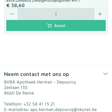
Bota Lumbota Zwangerschapsgordel Wit l
€ 38,60
Aantal
Bestel
Neem contact met ons op
BVBA Apotheek Herman - Depourcq
Zeelaan 135
8660
De Panne
Telefoon:
+32 58 41 15 21
E-mailadres:
apo.herman.depourcq@
skynet.be