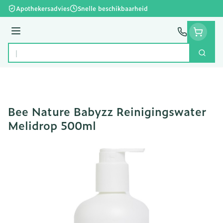
Ga naar de inhoud
Apothekersadvies
Snelle beschikbaarheid
Menu
Zoek
Product, merk, categorie...
Bee Nature Babyzz Reinigingswater
Melidrop 500ml