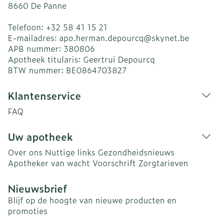
8660
De Panne
Telefoon:
+32 58 41 15 21
E-mailadres:
apo.herman.depourcq@
skynet.be
APB nummer:
380806
Apotheek titularis:
Geertrui Depourcq
BTW nummer:
BE0864703827
Klantenservice
FAQ
Uw apotheek
Over ons
Nuttige links
Gezondheidsnieuws
Apotheker van wacht
Voorschrift
Zorgtarieven
Nieuwsbrief
Blijf op de hoogte van nieuwe producten en
promoties