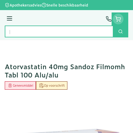
Ga naar de inhoud
Apothekersadvies
Snelle beschikbaarheid
Menu
Zoek
Product, merk, categorie...
Atorvastatin 40mg Sandoz Filmomh
Tabl 100 Alu/alu
Geneesmiddel
Op voorschrift