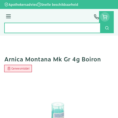
Ga naar de inhoud
Apothekersadvies
Snelle beschikbaarheid
Menu
Zoek
Product, merk, categorie...
Arnica Montana Mk Gr 4g Boiron
Geneesmiddel