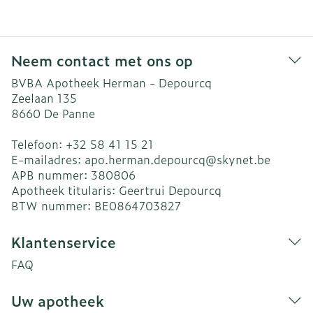
Neem contact met ons op
BVBA Apotheek Herman - Depourcq
Zeelaan 135
8660
De Panne
Telefoon:
+32 58 41 15 21
E-mailadres:
apo.herman.depourcq@
skynet.be
APB nummer:
380806
Apotheek titularis:
Geertrui Depourcq
BTW nummer:
BE0864703827
Klantenservice
FAQ
Uw apotheek