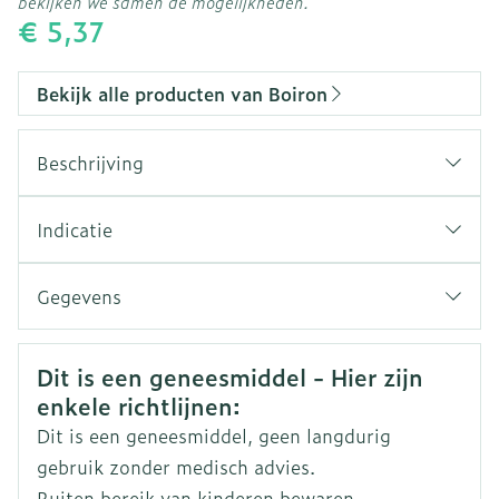
bekijken we samen de mogelijkheden.
€ 5,37
Bekijk alle producten van Boiron
Beschrijving
Apis Mellifica 7ch Gr 4g Boiron
Indicatie
Gegevens
CNK
3098290
Veiligheidsinformatie
Dit is een geneesmiddel - Hier zijn
enkele richtlijnen:
Organisaties
Boiron
Dit is een geneesmiddel, geen langdurig
Merken
Boiron
gebruik zonder medisch advies.
Buiten bereik van kinderen bewaren.