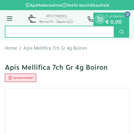
Dia 1 van 1
Ga naar de inhoud
Apothekersadvies
Snelle beschikbaarheid
0
0 artikelen
Menu
€ 0,00
Zoek
Product, merk, categorie...
Home
/
Apis Mellifica 7ch Gr 4g Boiron
Apis Mellifica 7ch Gr 4g Boiron
Geneesmiddel