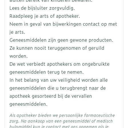
Breedte
17 mm
Lees de bijsluiter zorgvuldig.
Raadpleeg je arts of apotheker.
Lengte
63 mm
Neem in geval van bijwerkingen contact op met
je arts.
Diepte
15 mm
Geneesmiddelen zijn geen gewone producten.
Ze kunnen nooit teruggenomen of geruild
Hoeveelheid
worden.
4
Verpakking
De wet verbiedt apothekers om ongebruikte
geneesmiddelen terug te nemen.
Kamertemperatuur (15°C -
Behoud
In het belang van uw veiligheid worden alle
25°C)
geneesmiddelen die u terugbrengt naar de
apotheek gesorteerd bij de vervallen
geneesmiddelen.
Als apotheker bieden we persoonlijke farmaceutische
zorg. Na aankoop van een geneesmiddel of medisch
hulpmiddel kun je contact met ons opnemen als je