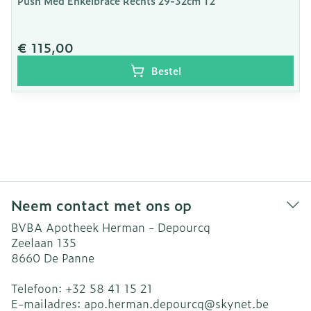
Push Med Enkelbrace Rechts 29-32cm T2
€ 115,00
Bestel
Neem contact met ons op
BVBA Apotheek Herman - Depourcq
Zeelaan 135
8660
De Panne
Telefoon:
+32 58 41 15 21
E-mailadres:
apo.herman.depourcq@
skynet.be