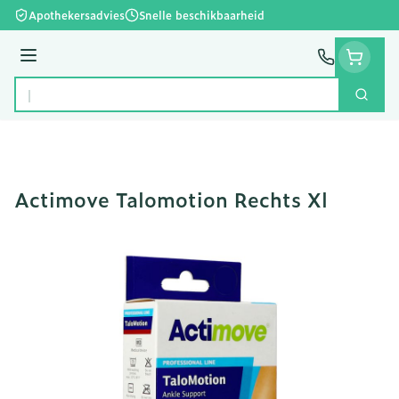
Ga naar de inhoud
Apothekersadvies
Snelle beschikbaarheid
Menu
Zoek
Product, merk, categorie...
Actimove Talomotion Rechts Xl