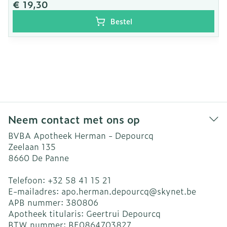
€ 19,30
Bestel
Neem contact met ons op
BVBA Apotheek Herman - Depourcq
Zeelaan 135
8660
De Panne
Telefoon:
+32 58 41 15 21
E-mailadres:
apo.herman.depourcq@
skynet.be
APB nummer:
380806
Apotheek titularis:
Geertrui Depourcq
BTW nummer:
BE0864703827