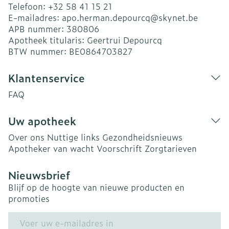
Telefoon:
+32 58 41 15 21
E-mailadres:
apo.herman.depourcq@
skynet.be
APB nummer:
380806
Apotheek titularis:
Geertrui Depourcq
BTW nummer:
BE0864703827
Klantenservice
FAQ
Uw apotheek
Over ons
Nuttige links
Gezondheidsnieuws
Apotheker van wacht
Voorschrift
Zorgtarieven
Nieuwsbrief
Blijf op de hoogte van nieuwe producten en
promoties
E-mail adres