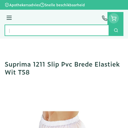
Ga naar de inhoud
Apothekersadvies
Snelle beschikbaarheid
Menu
Zoek
Product, merk, categorie...
Suprima 1211 Slip Pvc Brede Elastiek
Wit T58