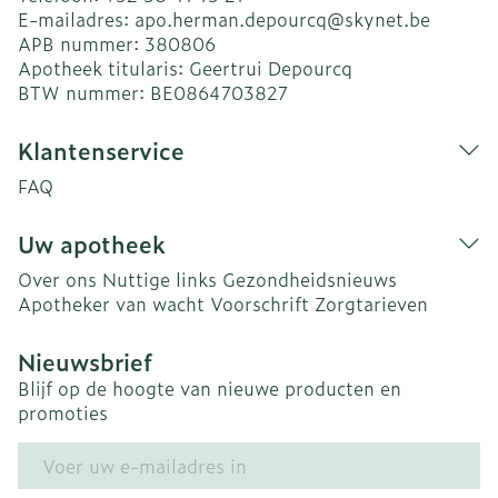
E-mailadres:
apo.herman.depourcq@
skynet.be
APB nummer:
380806
Apotheek titularis:
Geertrui Depourcq
BTW nummer:
BE0864703827
Klantenservice
FAQ
Uw apotheek
Over ons
Nuttige links
Gezondheidsnieuws
Apotheker van wacht
Voorschrift
Zorgtarieven
Nieuwsbrief
Blijf op de hoogte van nieuwe producten en
promoties
E-mail adres