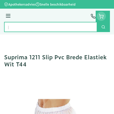
Ga naar de inhoud
Apothekersadvies
Snelle beschikbaarheid
Menu
Zoek
Product, merk, categorie...
Suprima 1211 Slip Pvc Brede Elastiek
Wit T44