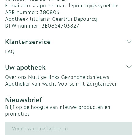
E-mailadres:
apo.herman.depourcq@
skynet.be
APB nummer:
380806
Apotheek titularis:
Geertrui Depourcq
BTW nummer:
BE0864703827
Klantenservice
FAQ
Uw apotheek
Over ons
Nuttige links
Gezondheidsnieuws
Apotheker van wacht
Voorschrift
Zorgtarieven
Nieuwsbrief
Blijf op de hoogte van nieuwe producten en
promoties
E-mail adres