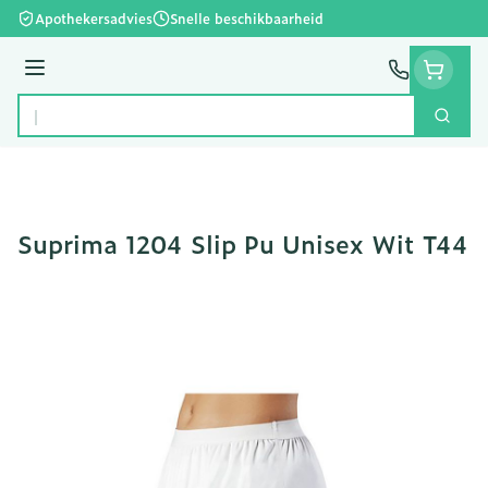
Ga naar de inhoud
Apothekersadvies
Snelle beschikbaarheid
Menu
Zoek
Product, merk, categorie...
Suprima 1204 Slip Pu Unisex Wit T44