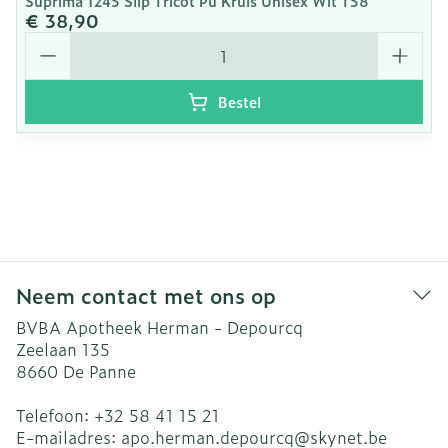
Suprima 1245 Slip Tricot Pu Kruis Unisex Wit T58
€ 38,90
Aantal
Bestel
Neem contact met ons op
BVBA Apotheek Herman - Depourcq
Zeelaan 135
8660
De Panne
Telefoon:
+32 58 41 15 21
E-mailadres:
apo.herman.depourcq@
skynet.be