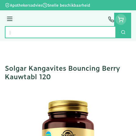
Ga naar de inhoud
Apothekersadvies
Snelle beschikbaarheid
Menu
Zoek
Product, merk, categorie...
Solgar Kangavites Bouncing Berry
Kauwtabl 120