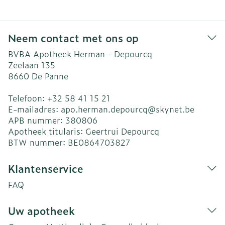
Neem contact met ons op
BVBA Apotheek Herman - Depourcq
Zeelaan 135
8660
De Panne
Telefoon:
+32 58 41 15 21
E-mailadres:
apo.herman.depourcq@
skynet.be
APB nummer:
380806
Apotheek titularis:
Geertrui Depourcq
BTW nummer:
BE0864703827
Klantenservice
FAQ
Uw apotheek