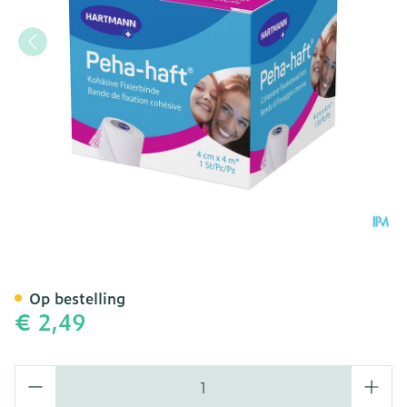
Peha Haft Selfcare 4cmx4
Op bestelling
€ 2,49
Aantal