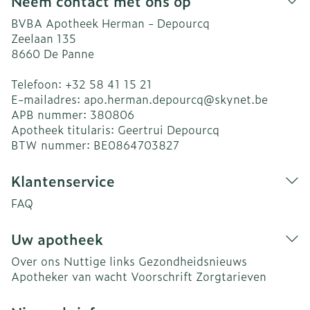
Neem contact met ons op
BVBA Apotheek Herman - Depourcq
Zeelaan 135
8660
De Panne
Telefoon:
+32 58 41 15 21
E-mailadres:
apo.herman.depourcq@
skynet.be
APB nummer:
380806
Apotheek titularis:
Geertrui Depourcq
BTW nummer:
BE0864703827
Klantenservice
FAQ
Uw apotheek
Over ons
Nuttige links
Gezondheidsnieuws
Apotheker van wacht
Voorschrift
Zorgtarieven