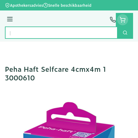
Ga naar de inhoud
Apothekersadvies
Snelle beschikbaarheid
Menu
Zoek
Product, merk, categorie...
Peha Haft Selfcare 4cmx4m 1
3000610