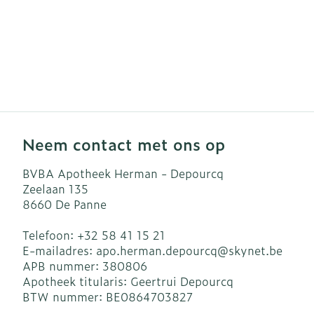
Neem contact met ons op
BVBA Apotheek Herman - Depourcq
Zeelaan 135
8660
De Panne
Telefoon:
+32 58 41 15 21
E-mailadres:
apo.herman.depourcq@
skynet.be
APB nummer:
380806
Apotheek titularis:
Geertrui Depourcq
BTW nummer:
BE0864703827