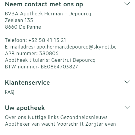
Neem contact met ons op
BVBA Apotheek Herman - Depourcq
Zeelaan 135
8660
De Panne
Telefoon:
+32 58 41 15 21
E-mailadres:
apo.herman.depourcq@
skynet.be
APB nummer:
380806
Apotheek titularis:
Geertrui Depourcq
BTW nummer:
BE0864703827
Klantenservice
FAQ
Uw apotheek
Over ons
Nuttige links
Gezondheidsnieuws
Apotheker van wacht
Voorschrift
Zorgtarieven