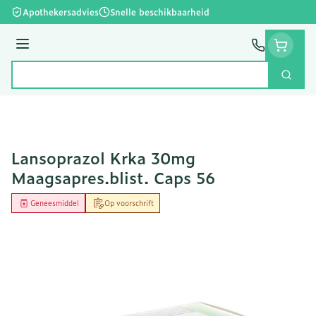
Ga naar de inhoud
Apothekersadvies
Snelle beschikbaarheid
Menu
Zoek
Product, merk, categorie...
Lansoprazol Krka 30mg
Maagsapres.blist. Caps 56
Geneesmiddel
Op voorschrift