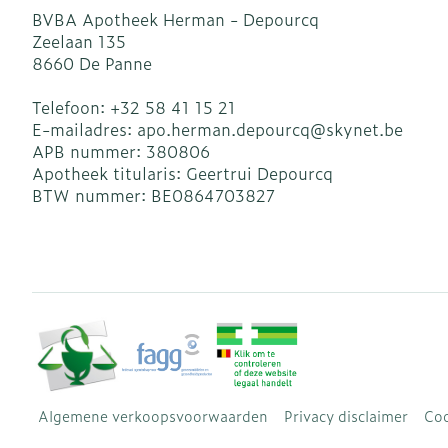
BVBA Apotheek Herman - Depourcq
Zeelaan 135
8660
De Panne
Telefoon:
+32 58 41 15 21
E-mailadres:
apo.herman.depourcq@
skynet.be
APB nummer:
380806
Apotheek titularis:
Geertrui Depourcq
BTW nummer:
BE0864703827
Algemene verkoopsvoorwaarden
Privacy disclaimer
Coo