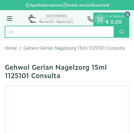
Dia 1 van 1
Ga naar de inhoud
Apothekersadvies
Snelle beschikbaarheid
0
0 artikelen
Menu
€ 0,00
Zoek
Product, merk, categorie...
Home
/
Gehwol Gerlan Nagelzorg 15ml 1125101 Consulta
Gehwol Gerlan Nagelzorg 15ml
1125101 Consulta