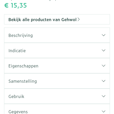
€ 15,35
Bekijk alle producten van Gehwol
Beschrijving
Indicatie
Eigenschappen
Ook geschikt voor diabetici
Dermatologisch getest
Samenstelling
Vrij van parabenen
Vegan
Gebruik
Gegevens