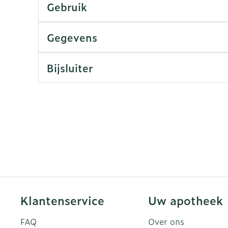
Gebruik
rging
Supplementen
Insectenw
Gegevens
n
Mondmaskers
middelen
nissen
Bijsluiter
d -
uid
id
Zelfbruiner
Scheren
Klantenservice
Uw apotheek
FAQ
Over ons