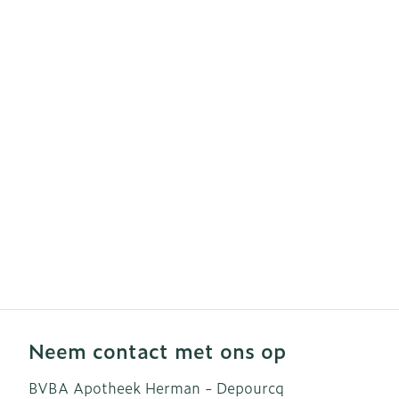
Haar
Gezichtsverzo
Pillendozen e
accessoires
Pigmentstoor
Gevoelige hui
geïrriteerde h
Gemengde hu
Doffe huid
Toon meer
Snurken
Neem contact met ons op
BVBA Apotheek Herman - Depourcq