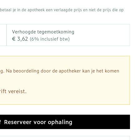
rapie
Toon meer
etaal je in de apotheek een verlaagde prijs en niet de prijs die op
Diagnosetesten en
 stress
Vlooien en teken
meetapparatuur
Oren
Mond en keel
Verhoogde tegemoetkoming
€ 3,62
Alcoholtest
(6% inclusief btw)
ng
Oordopjes
Zuigtabletten
therapie -
Mond, muil of snavel
Bloeddrukmeter
ls
d
 en -druppels
Oorreiniging
Spray - oplossing
Cholesteroltest
l
zen
Oordruppels
Hartslagmeter
dig. Na beoordeling door de apotheker kan je het komen
n
hulpmiddelen
Toon meer
ft vereist.
Ergonomie
herming
nning en -
Hygiëne
Aambeien
es
Reserveer
voor ophaling
Ademhaling en zuurstof
Bad en douche
je
Badkamer