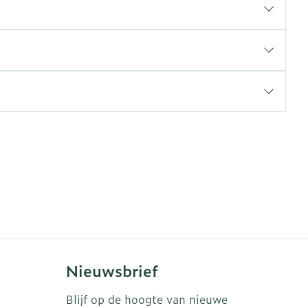
erende
Parfums en
geurproducten
CBD
Nieuwsbrief
Blijf op de hoogte van nieuwe