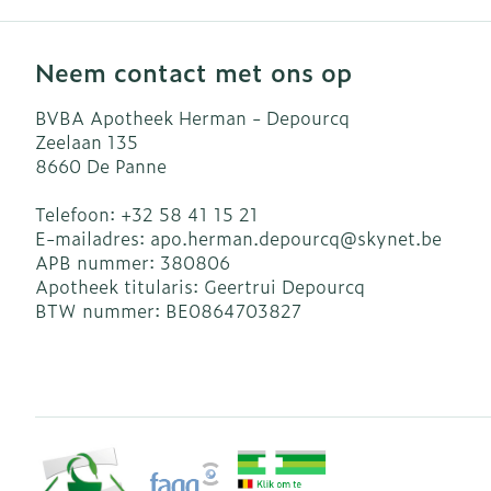
Neem contact met ons op
BVBA Apotheek Herman - Depourcq
Zeelaan 135
8660
De Panne
Telefoon:
+32 58 41 15 21
E-mailadres:
apo.herman.depourcq@
skynet.be
APB nummer:
380806
Apotheek titularis:
Geertrui Depourcq
BTW nummer:
BE0864703827