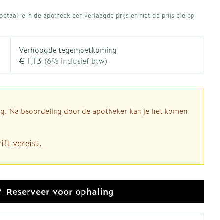
rapie
Toon meer
etaal je in de apotheek een verlaagde prijs en niet de prijs die op
Diagnosetesten en
 stress
Vlooien en teken
meetapparatuur
Oren
Mond en keel
Verhoogde tegemoetkoming
€ 1,13
Alcoholtest
(6% inclusief btw)
ng
Oordopjes
Zuigtabletten
therapie -
Mond, muil of snavel
Bloeddrukmeter
ls
d
 en -druppels
Oorreiniging
Spray - oplossing
Cholesteroltest
l
zen
Oordruppels
Hartslagmeter
dig. Na beoordeling door de apotheker kan je het komen
n
hulpmiddelen
Toon meer
ft vereist.
Ergonomie
herming
nning en -
Hygiëne
Aambeien
es
Reserveer
voor ophaling
Ademhaling en zuurstof
Bad en douche
je
Badkamer