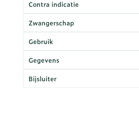
Contra indicatie
rging
Supplementen
Insectenw
Zwangerschap
n
Mondmaskers
middelen
nissen
Gebruik
d -
uid
Gegevens
id
Bijsluiter
Zelfbruiner
Scheren