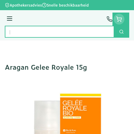
Ga naar de inhoud
Apothekersadvies
Snelle beschikbaarheid
Menu
Zoek
Product, merk, categorie...
Aragan Gelee Royale 15g