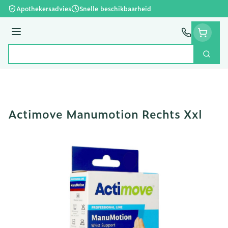
Ga naar de inhoud
Apothekersadvies
Snelle beschikbaarheid
Menu
Zoek
Product, merk, categorie...
Actimove Manumotion Rechts Xxl