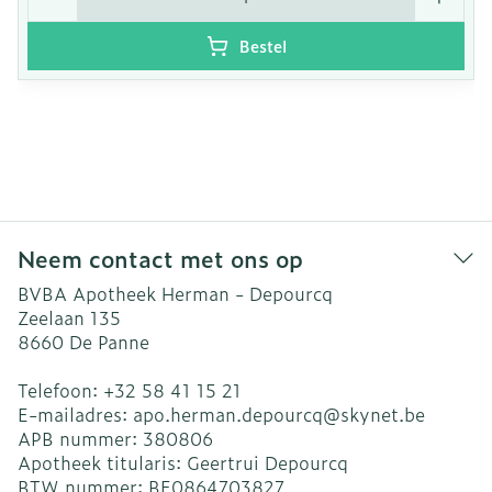
Bestel
Neem contact met ons op
BVBA Apotheek Herman - Depourcq
Zeelaan 135
8660
De Panne
Telefoon:
+32 58 41 15 21
E-mailadres:
apo.herman.depourcq@
skynet.be
APB nummer:
380806
Apotheek titularis:
Geertrui Depourcq
BTW nummer:
BE0864703827